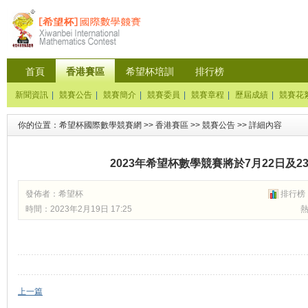
首頁
香港賽區
希望杯培訓
排行榜
新聞資訊
|
競賽公告
|
競賽簡介
|
競賽委員
|
競賽章程
|
歷屆成績
|
競賽花
你的位置：
希望杯國際數學競賽網
>>
香港賽區
>>
競賽公告
>> 詳細內容
2023年希望杯數學競賽將於7月22日及
發佈者：
希望杯
排行榜
時間：2023年2月19日 17:25
熱
上一篇